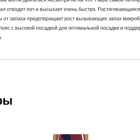
ал отводит пот и высыхает очень быстро. Растягивающаяс
ты от запаха предотвращает рост вызывающих запах микро
пояс с высокой посадкой для оптимальной посадки и подд
.
отзыв
e Short
 который высылает Вам менеджер.
ии данных мы не увидим Вашу оплату.
ры
акже с Почтой Росии и СДЭК.