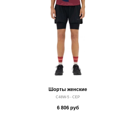
 условиями
оплаты
и
доставки
Шорты женские
C48W-5 - CEP
6 806
руб