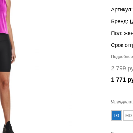
Артикул:
Бренд:
U
Пол: же
Срок отг
Подробнее
2 799
р
1 771
р
Определит
LG
MD