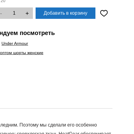
:
20
-
+
Добавить в корзину
ндуем посмотреть
ы
Under Armour
 оптом шорты женские
следним. Поэтому мы сделали его особенно
дарное: сверхлегкая ткань HeatGear обеспечивает