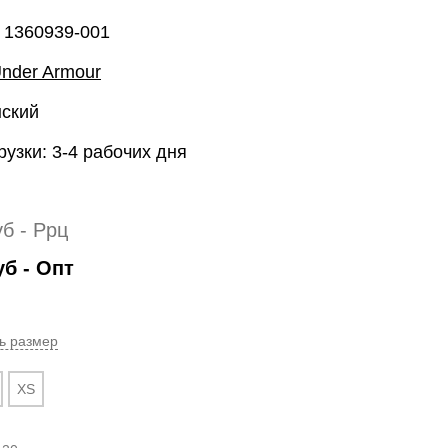
 1360939-001
nder Armour
нский
рузки: 3-4 рабочих дня
уб
- Ррц
уб
- Опт
ь размер
XS