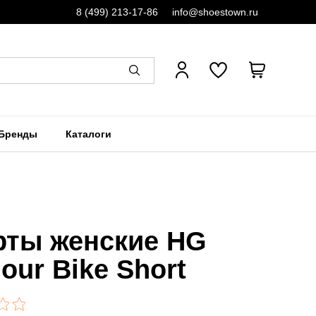
8 (499) 213-17-86
info@shoestown.ru
Бренды
Каталоги
ты женские HG
our Bike Short