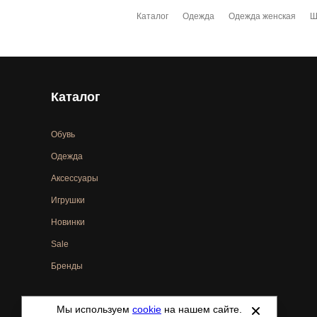
Каталог
Одежда
Одежда женская
Ш
Каталог
Обувь
Одежда
Аксессуары
Игрушки
Новинки
Sale
Бренды
Мы используем
cookie
на нашем сайте.
©
2021-2026 - ShoesTown.ru - все права защищены.