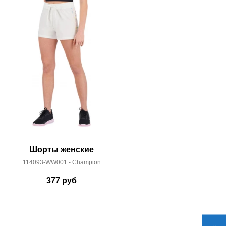
Шорты женские
Шорт
114093-WW001 - Champion
DM647
377
руб
2 