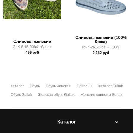
Здесь вы можете более детально ознакомиться с
условиями
оплаты
и
доставки
Слипоны женские (100%
Слипоны женские
Кожа)
GLK-SHS-0084 - Gullak
ro-ln-261-3-bel - LEON
499
руб
2 262
руб
Каталог
Обувь
Обувь женская
Слипоны
Каталог Gullak
Обувь Gullak
Женская обувь Gullak
Женские слипоны Gullak
Каталог