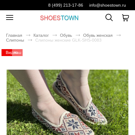
8 (499) 213-17-86
info@shoestown.ru
Главная
Каталог
Обувь
Обувь женская
Слипоны
Слипоны женские GLK-SHS-0083
Наш
склад