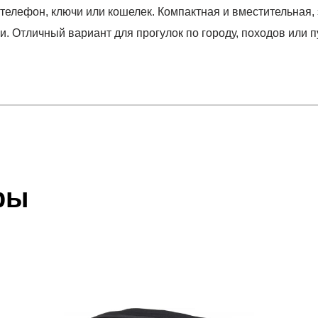
елефон, ключи или кошелек. Компактная и вместительная, э
 Отличный вариант для прогулок по городу, походов или п
отзыв
 который высылает Вам менеджер.
ии данных мы не увидим Вашу оплату.
ры
акже с Почтой Росии и СДЭК.
Наш
склад
 условиями
оплаты
и
доставки