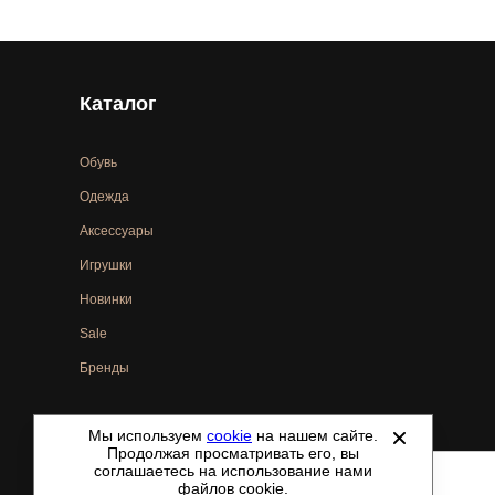
Каталог
Обувь
Одежда
Аксессуары
Игрушки
Новинки
Sale
Бренды
Мы используем
cookie
на нашем сайте.
©
2021-2026 - ShoesTown.ru - все права защищены.
Продолжая просматривать его, вы
соглашаетесь на использование нами
файлов cookie.