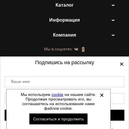
Каталог
Информация
Компания
Мы в соцсетях:
Подпишись на рассылку
Ваше имя
©
2021-2026 - ShoesTown.ru - все права
защищены.
Мы используем
cookie
на нашем сайте.
E-mail
Продолжая просматривать его, вы
Данный сайт не является интернет магазином и
соглашаетесь на использование нами
не является публичной офертой.
файлов cookie.
Политика обработки персональных данных
Подписаться
Согласиться и продолжить
Автоматизировано -