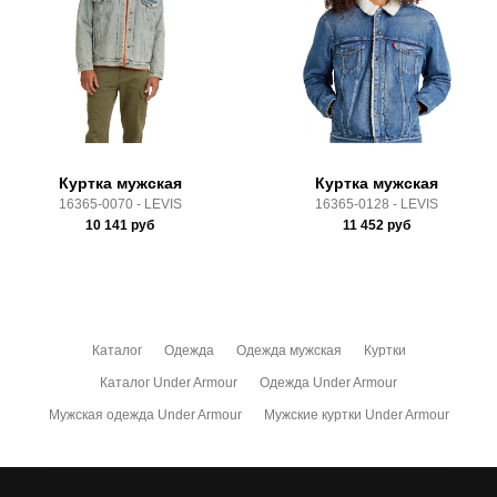
Срок отгрузки:
3-4 рабочих дня
Почтой Росии и СДЭК.
Здесь вы можете более детально ознакомиться с
условиями
оплаты
и
доставки
Куртка мужская
Куртка мужская
16365-0070 - LEVIS
16365-0128 - LEVIS
10 141
руб
11 452
руб
Каталог
Одежда
Одежда мужская
Куртки
Каталог Under Armour
Одежда Under Armour
Мужская одежда Under Armour
Мужские куртки Under Armour