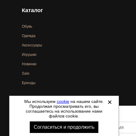
Каталог
Обувь
Одежда
Аксессуары
Игрушки
Новинки
Sale
Бренды
Мы используем
cookie
на нашем сайте.
©
2021-2026 - ShoesTown.ru - все права защищены.
Продолжая просматривать его, вы
соглашаетесь на использование нами
файлов cookie.
Согласиться и продолжить
Ваше имя