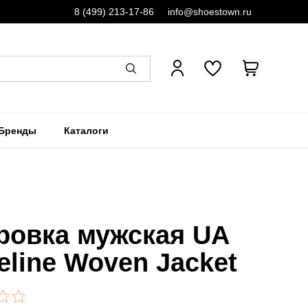
8 (499) 213-17-86
info@shoestown.ru
Бренды
Каталоги
ровка мужская UA
eline Woven Jacket