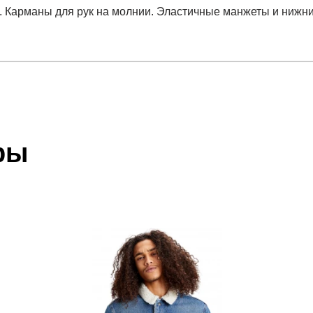
. Карманы для рук на молнии. Эластичные манжеты и нижн
отзыв
e Woven Jacket
 который высылает Вам менеджер.
ии данных мы не увидим Вашу оплату.
ры
акже с Почтой Росии и СДЭК.
 условиями
оплаты
и
доставки