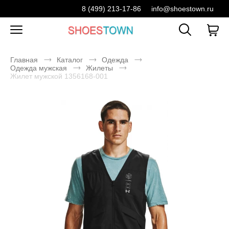
8 (499) 213-17-86
info@shoestown.ru
Главная
Каталог
Одежда
Одежда мужская
Жилеты
Жилет мужской 1356168-001