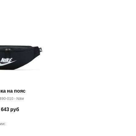
ка на пояс
90-010 - Nike
 643
руб
ии: