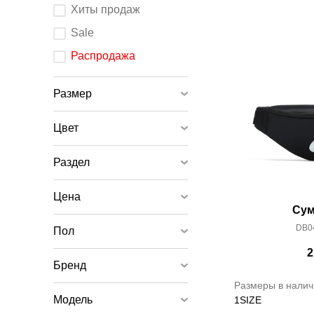
После
Хиты продаж
изменения
любого
элемента
Sale
ввода
страница
обновится.
Распродажа
Размер
Цвет
Раздел
Цена
Сум
DB04
Пол
2
Бренд
Размеры в налич
Модель
1SIZE