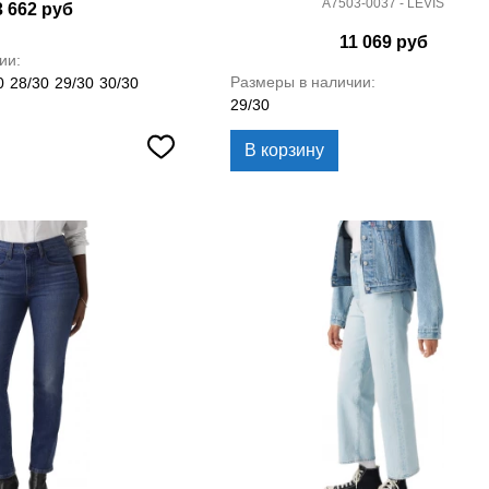
A7503-0037 - LEVIS
3 662
руб
11 069
руб
ии:
Размеры в наличии:
0
28/30
29/30
30/30
29/30
В корзину