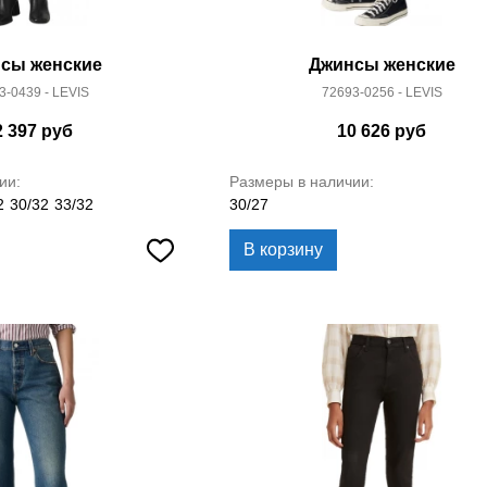
сы женские
Джинсы женские
3-0439 - LEVIS
72693-0256 - LEVIS
2 397
руб
10 626
руб
ии:
Размеры в наличии:
2
30/32
33/32
30/27
В корзину