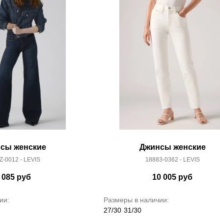
сы женские
Джинсы женские
Z-0012 - LEVIS
18883-0362 - LEVIS
 085
руб
10 005
руб
ии:
Размеры в наличии:
27/30
31/30