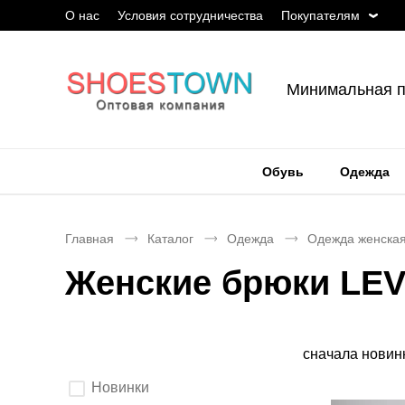
О нас
Условия сотрудничества
Покупателям
Минимальная п
Обувь
Одежда
Главная
Каталог
Одежда
Одежда женска
Женские брюки LEV
Сортировка
сначала новин
Выберите
Новинки
параметры
фильтрации.