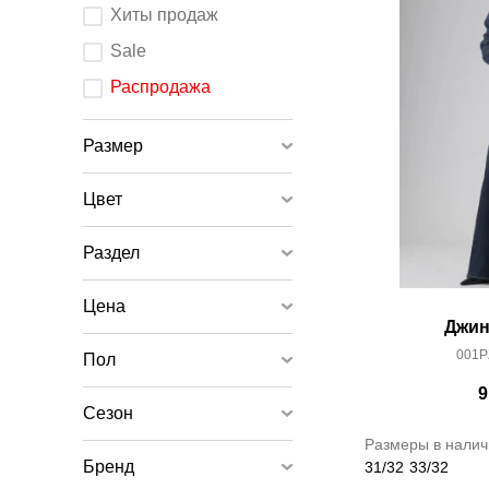
После
Хиты продаж
изменения
любого
элемента
Sale
ввода
страница
обновится.
Распродажа
Размер
Цвет
Раздел
Цена
Джин
001P
Пол
9
Сезон
Размеры в налич
Бренд
31/32
33/32