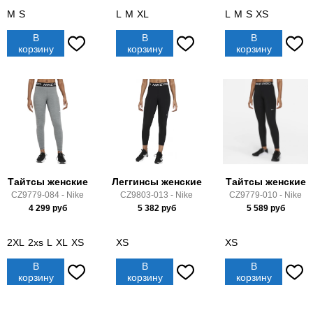
M
S
L
M
XL
L
M
S
XS
В
В
В
корзину
корзину
корзину
Тайтсы женские
Леггинсы женские
Тайтсы женские
CZ9779-084 - Nike
CZ9803-013 - Nike
CZ9779-010 - Nike
4 299
руб
5 382
руб
5 589
руб
2XL
2xs
L
XL
XS
XS
XS
В
В
В
корзину
корзину
корзину