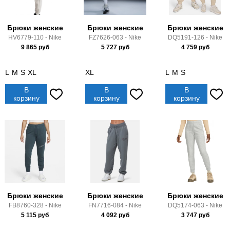
Брюки женские
Брюки женские
Брюки женские
HV6779-110 - Nike
FZ7626-063 - Nike
DQ5191-126 - Nike
9 865
руб
5 727
руб
4 759
руб
L
M
S
XL
XL
L
M
S
В
В
В
корзину
корзину
корзину
Брюки женские
Брюки женские
Брюки женские
FB8760-328 - Nike
FN7716-084 - Nike
DQ5174-063 - Nike
5 115
руб
4 092
руб
3 747
руб