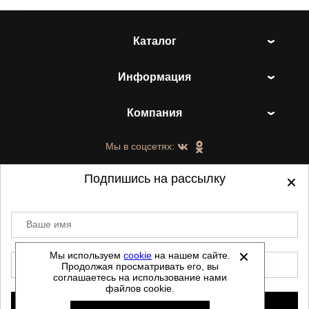
Каталог
Информация
Компания
Мы в соцсетях:
Подпишись на рассылку
Ваше имя
©
2021-2026 - ShoesTown.ru - все права
защищены.
Мы используем
cookie
на нашем сайте.
E-mail
Продолжая просматривать его, вы
Данный сайт не является интернет магазином и
соглашаетесь на использование нами
не является публичной офертой.
файлов cookie.
Политика обработки персональных данных
Подписаться