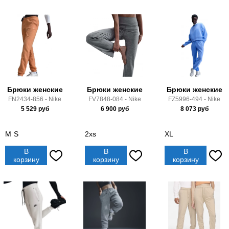
Брюки женские
Брюки женские
Брюки женские
FN2434-856 - Nike
FV7848-084 - Nike
FZ5996-494 - Nike
5 529
руб
6 900
руб
8 073
руб
M
S
2xs
XL
В
В
В
корзину
корзину
корзину