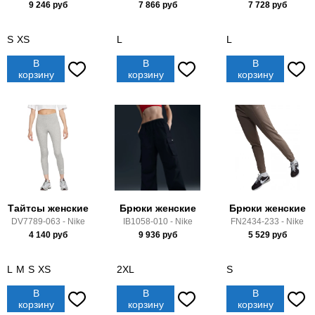
9 246
руб
7 866
руб
7 728
руб
S
XS
L
L
В
В
В
корзину
корзину
корзину
Тайтсы женские
Брюки женские
Брюки женские
DV7789-063 - Nike
IB1058-010 - Nike
FN2434-233 - Nike
4 140
руб
9 936
руб
5 529
руб
L
M
S
XS
2XL
S
В
В
В
корзину
корзину
корзину