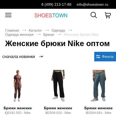
8 (499) 213-17-86
info@shoestown.ru
Главная
Каталог
Одежда
Одежда женская
Брюки
Женские брюки Nike
Женские брюки Nike оптом
Сортировка
Фильтр
Брюки женские
Брюки женские
Брюки женские
IQ0181-502 - Nike
IB2504-010 - Nike
IB2504-041 - Nike