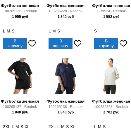
Футболка женская
Футболка женская
Футболка женская
100265136 - Reebok
100266228 - Reebok
GR9524 - Reebok
1 955
руб
1 840
руб
1 552
руб
L
M
S
L
M
S
S
В
В
В
корзину
корзину
корзину
Футболка женская
Футболка женская
Футболка женская
100265137 - Reebok
100265138 - Reebok
100254868 - Reebok
1 840
руб
1 840
руб
2 702
руб
2XL
L
M
S
XL
2XL
L
M
S
XL
L
M
S