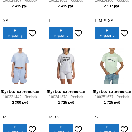
100029207 - Reebok
100214092 - Reebok
100214200 - Reebok
2 415
руб
2 415
руб
2 137
руб
XS
L
L
M
S
XS
В
В
В
корзину
корзину
корзину
Футболка женская
Футболка женская
Футболка женская
100221442 - Reebok
100241378 - Reebok
100251677 - Reebok
2 300
руб
1 725
руб
1 725
руб
M
M
XS
S
В
В
В
корзину
корзину
корзину