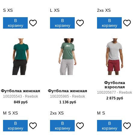
S
XS
L
XS
2xs
XS
В
В
В
корзину
корзину
корзину
Футболка
взрослая
Футболка женская
Футболка женская
100205677 - Reebok
100205543 - Reebok
100205985 - Reebok
2 875
руб
849
руб
1 136
руб
M
S
XS
2xs
XS
M
S
В
В
В
корзину
корзину
корзину