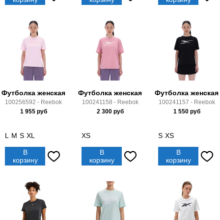
Футболка женская
Футболка женская
Футболка женская
100256592 - Reebok
100241158 - Reebok
100241157 - Reebok
1 955
руб
2 300
руб
1 550
руб
L
M
S
XL
XS
S
XS
В
В
В
корзину
корзину
корзину