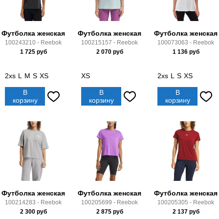
Футболка женская
Футболка женская
Футболка женская
100243210 - Reebok
100215157 - Reebok
100073063 - Reebok
1 725
руб
2 070
руб
1 136
руб
2xs
L
M
S
XS
XS
2xs
L
S
XS
В
В
В
корзину
корзину
корзину
Футболка женская
Футболка женская
Футболка женская
100214283 - Reebok
100205699 - Reebok
100205305 - Reebok
2 300
руб
2 875
руб
2 137
руб