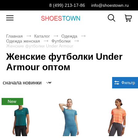
8 (499) 213-17-86
info@shoestown.ru
Главная
Каталог
Одежда
Одежда женская
Футболки
Женские футболки Under Armour
Женские футболки Under
Armour оптом
Сортировка
Фильтр