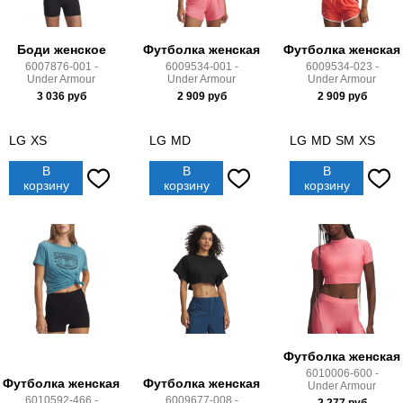
Боди женское
Футболка женская
Футболка женская
6007876-001 -
6009534-001 -
6009534-023 -
Under Armour
Under Armour
Under Armour
3 036
руб
2 909
руб
2 909
руб
LG
XS
LG
MD
LG
MD
SM
XS
В
В
В
корзину
корзину
корзину
Футболка женская
6010006-600 -
Футболка женская
Футболка женская
Under Armour
6010592-466 -
6009677-008 -