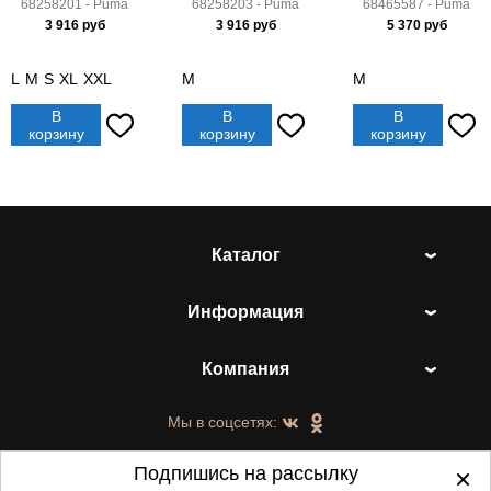
68258201 - Puma
68258203 - Puma
68465587 - Puma
3 916
руб
3 916
руб
5 370
руб
L
M
S
XL
XXL
M
M
В
В
В
корзину
корзину
корзину
Каталог
Информация
Компания
Мы в соцсетях:
Подпишись на рассылку