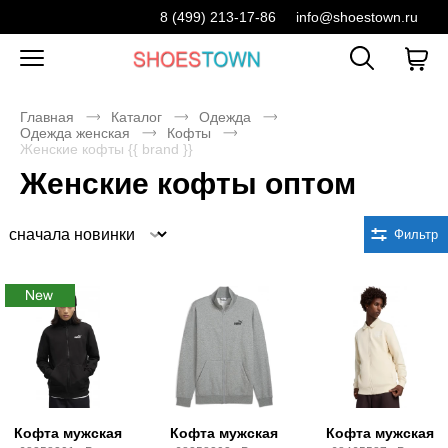
8 (499) 213-17-86
info@shoestown.ru
Главная
Каталог
Одежда
Одежда женская
Кофты
Женские кофты {{ brand }}
Женские кофты оптом
Сортировка
Фильтр
Кофта мужская
Кофта мужская
Кофта мужская