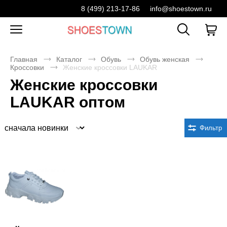
8 (499) 213-17-86
info@shoestown.ru
Главная
Каталог
Обувь
Обувь женская
Кроссовки
Женские кроссовки LAUKAR
Женские кроссовки
LAUKAR оптом
Сортировка
Фильтр