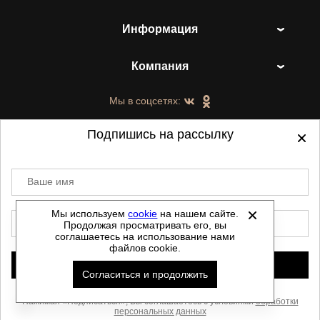
Информация
Компания
Мы в соцсетях:
Подпишись на рассылку
Ваше имя
©
2021-2026 - ShoesTown.ru - все права
защищены.
Мы используем
cookie
на нашем сайте.
E-mail
Продолжая просматривать его, вы
Данный сайт не является интернет магазином и
соглашаетесь на использование нами
не является публичной офертой.
файлов cookie.
Политика обработки персональных данных
Подписаться
Согласиться и продолжить
Автоматизировано -
Скачать прайс
Нажимая «Подписаться», Вы соглашаетесь с условиями
обработки
персональных данных