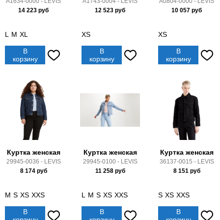
A1634-0000 - LEVIS
A1743-0004 - LEVIS
A0804-0000 - LEVIS
14 223
руб
12 523
руб
10 057
руб
L
M
XL
XS
XS
В
В
В
корзину
корзину
корзину
Куртка женская
Куртка женская
Куртка женская
29945-0036 - LEVIS
29945-0100 - LEVIS
36137-0015 - LEVIS
8 174
руб
11 258
руб
8 151
руб
M
S
XS
XXS
L
M
S
XS
XXS
S
XS
XXS
В
В
В
корзину
корзину
корзину