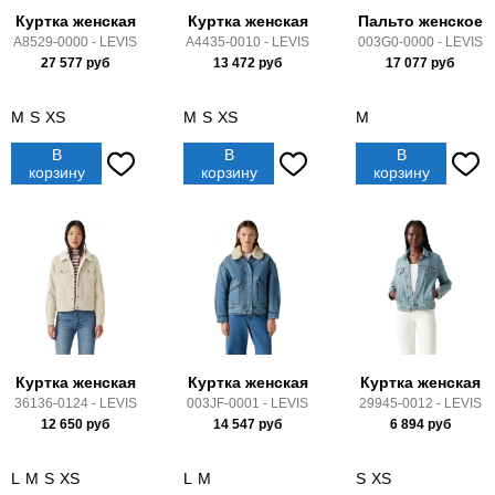
Куртка женская
Куртка женская
Пальто женское
A8529-0000 - LEVIS
A4435-0010 - LEVIS
003G0-0000 - LEVIS
27 577
руб
13 472
руб
17 077
руб
M
S
XS
M
S
XS
M
В
В
В
корзину
корзину
корзину
Куртка женская
Куртка женская
Куртка женская
36136-0124 - LEVIS
003JF-0001 - LEVIS
29945-0012 - LEVIS
12 650
руб
14 547
руб
6 894
руб
L
M
S
XS
L
M
S
XS