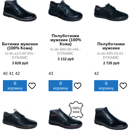
Полуботинки
мужские (100%
Кожа)
Ботинки мужские
Полуботинки
(100% Кожа)
мужские
ro-dn-685-00-44b -
DYNAMIC
ro-dn-a13-00-05s -
ro-dn-685-03-01 -
DYNAMIC
DYNAMIC
3 132
руб
3 828
руб
2 726
руб
40
41
42
43
42
В
В
В
корзину
корзину
корзину