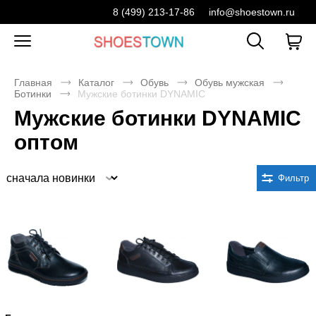
8 (499) 213-17-86
info@shoestown.ru
Главная
Каталог
Обувь
Обувь мужская
Ботинки
Мужские ботинки DYNAMIC
Мужские ботинки DYNAMIC
оптом
Сортировка
Фильтр