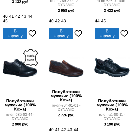
ro-dn-769-2-09-21 -
ro-dn-686-01-44b -
3 132
руб
DYNAMIC
DYNAMIC
2 958
руб
3 422
руб
40
41
42
43
44
45
40
42
43
44
45
В
В
В
корзину
корзину
корзину
Полуботинки
мужские (100%
Кожа)
Полуботинки
Полуботинки
мужские (100%
мужские (100%
ro-dn-704-01-01 -
Кожа)
Кожа)
DYNAMIC
ro-dn-685-03-44 -
ro-dn-a1-00-11 -
2 726
руб
DYNAMIC
DYNAMIC
2 900
руб
3 190
руб
40
41
42
43
44