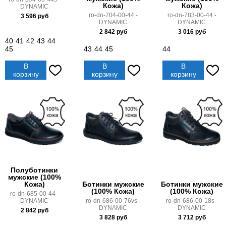
Кожа)
Кожа)
DYNAMIC
ro-dn-704-00-44 -
ro-dn-783-00-44 -
3 596
руб
DYNAMIC
DYNAMIC
2 842
руб
3 016
руб
40
41
42
43
44
45
43
44
45
44
В
В
В
корзину
корзину
корзину
Полуботинки
мужские (100%
Кожа)
Ботинки мужские
Ботинки мужские
(100% Кожа)
(100% Кожа)
ro-dn-685-00-44 -
DYNAMIC
ro-dn-686-00-76vs -
ro-dn-686-00-18s -
DYNAMIC
DYNAMIC
2 842
руб
3 828
руб
3 712
руб