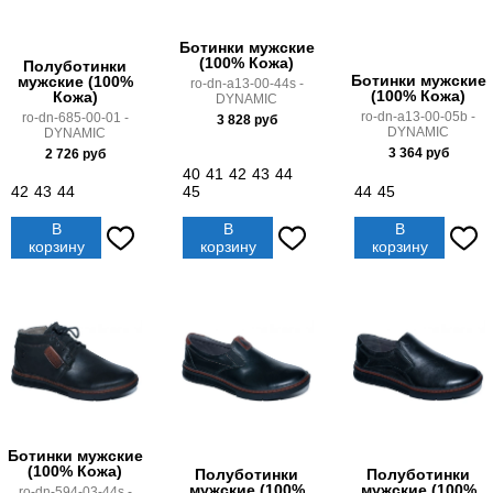
Ботинки мужские
(100% Кожа)
Полуботинки
Ботинки мужские
мужские (100%
ro-dn-a13-00-44s -
(100% Кожа)
Кожа)
DYNAMIC
ro-dn-a13-00-05b -
ro-dn-685-00-01 -
3 828
руб
DYNAMIC
DYNAMIC
3 364
руб
2 726
руб
40
41
42
43
44
42
43
44
45
44
45
В
В
В
корзину
корзину
корзину
Ботинки мужские
(100% Кожа)
Полуботинки
Полуботинки
мужские (100%
мужские (100%
ro-dn-594-03-44s -