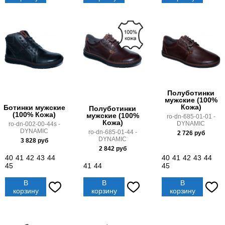
Полуботинки
мужские (100%
Кожа)
Ботинки мужские
Полуботинки
(100% Кожа)
мужские (100%
ro-dn-685-01-01 -
Кожа)
DYNAMIC
ro-dn-002-00-44s -
DYNAMIC
ro-dn-685-01-44 -
2 726
руб
DYNAMIC
3 828
руб
2 842
руб
40
41
42
43
44
40
41
42
43
44
45
41
44
45
В
В
В
корзину
корзину
корзину