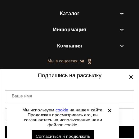
Каталог
Информация
Компания
Мы в соцсетях:
Подпишись на рассылку
Ваше имя
©
2021-2026 - ShoesTown.ru - все права
защищены.
Мы используем
cookie
на нашем сайте.
E-mail
Продолжая просматривать его, вы
Данный сайт не является интернет магазином и
соглашаетесь на использование нами
не является публичной офертой.
файлов cookie.
Политика обработки персональных данных
Подписаться
Согласиться и продолжить