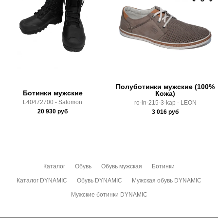
Доставка по России всеми транспортными ТК, а также с
Почтой Росии и СДЭК.
Здесь вы можете более детально ознакомиться с
условиями
оплаты
и
доставки
Полуботинки мужские (100%
Ботинки мужские
Кожа)
L40472700 - Salomon
ro-ln-215-3-kap - LEON
20 930
руб
3 016
руб
Каталог
Обувь
Обувь мужская
Ботинки
Каталог DYNAMIC
Обувь DYNAMIC
Мужская обувь DYNAMIC
Мужские ботинки DYNAMIC