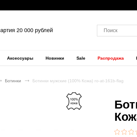
артия 20 000 рублей
Поиск
Аксессуары
Новинки
Sale
Распродажа
Ботинки
Ботинки мужские (100% Кожа) ro-at-161b-flag
Бот
Кож