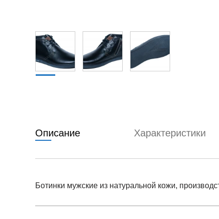
Описание
Характеристики
Ботинки мужские из натуральной кожи, производс
Условия оплаты
Артикул:
ro-at-161b-flag
0
Оставить 