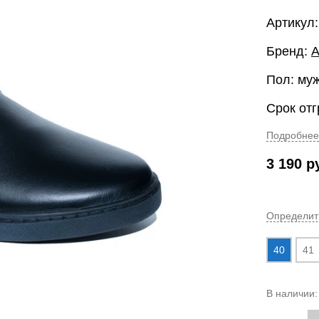
Артикул: 
Бренд:
Пол: му
Срок отг
Подробнее
3 190
р
Определит
40
41
В наличии