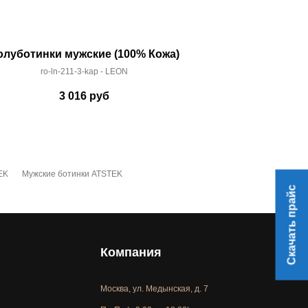
олуботинки мужские (100% Кожа)
Ботинки муж
ro-ln-211-3-kap - LEON
ro-at-16
3 016
руб
3 
EK
Мужские ботинки ATSTEK
Скачать прайс
Компания
Москва, ул. Медынская, д. 7