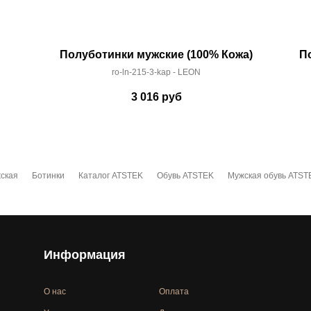
Полуботинки мужские (100% Кожа)
П
ro-ln-215-3-kap - LEON
3 016
руб
ская
Ботинки
Каталог ATSTEK
Обувь ATSTEK
Мужская обувь ATST
Информация
О нас
Оплата