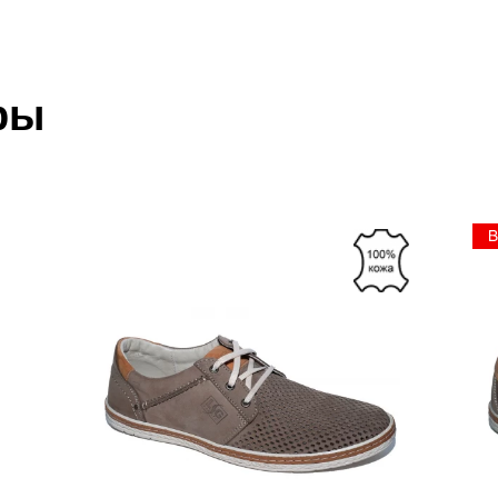
 который высылает Вам менеджер.
ии данных мы не увидим Вашу оплату.
ры
акже с Почтой Росии и СДЭК.
 условиями
оплаты
и
доставки