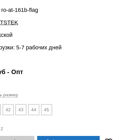
ro-at-161b-flag
ATSTEK
жской
рузки: 5-7 рабочих дней
уб
- Опт
ь размер
42
43
44
45
:
2