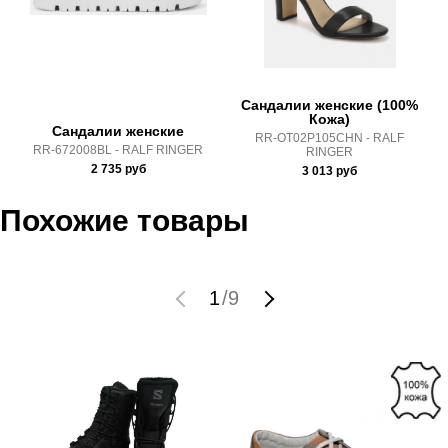
Почтой Росии и СДЭК.
Здесь вы можете более детально ознакомиться с
условиями
оплаты
и
доставки
Сандалии женские (100%
Кожа)
Сандалии женские
RR-OT02P105CHN - RALF
RR-672008BL - RALF RINGER
RINGER
2 735
руб
3 013
руб
Похожие товары
1
/
9