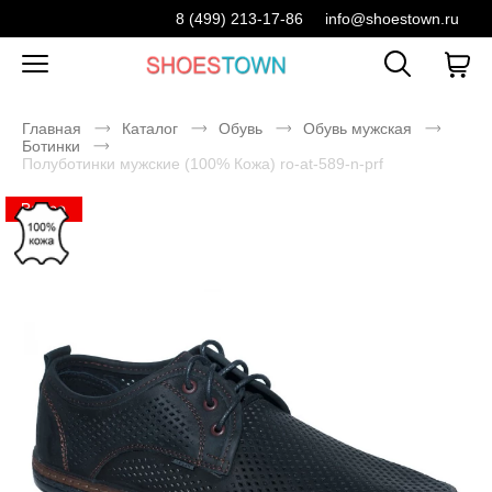
8 (499) 213-17-86
info@shoestown.ru
Главная
Каталог
Обувь
Обувь мужская
Ботинки
Полуботинки мужские (100% Кожа) ro-at-589-n-prf