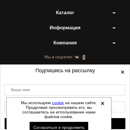
Каталог
Информация
Компания
Мы в соцсетях:
Подпишись на рассылку
Ваше имя
©
2021-2026 - ShoesTown.ru - все права
защищены.
Мы используем
cookie
на нашем сайте.
E-mail
Продолжая просматривать его, вы
Данный сайт не является интернет магазином и
соглашаетесь на использование нами
не является публичной офертой.
файлов cookie.
Политика обработки персональных данных
Подписаться
Согласиться и продолжить