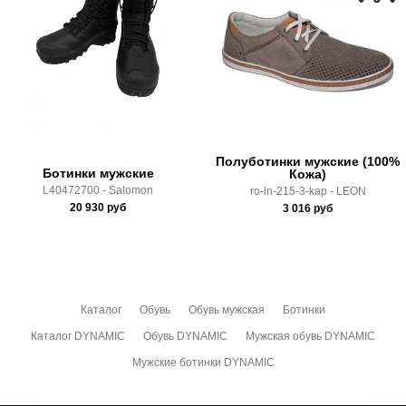
Доставка по России всеми транспортными ТК, а также с
Почтой Росии и СДЭК.
Здесь вы можете более детально ознакомиться с
условиями
оплаты
и
доставки
Полуботинки мужские (100%
Ботинки мужские
Кожа)
L40472700 - Salomon
ro-ln-215-3-kap - LEON
20 930
руб
3 016
руб
Каталог
Обувь
Обувь мужская
Ботинки
Каталог DYNAMIC
Обувь DYNAMIC
Мужская обувь DYNAMIC
Мужские ботинки DYNAMIC