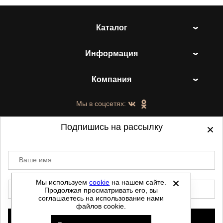
Каталог
Информация
Компания
Мы в соцсетях:
Подпишись на рассылку
Ваше имя
©
2021-2026 - ShoesTown.ru - все права
защищены.
Мы используем
cookie
на нашем сайте.
E-mail
Продолжая просматривать его, вы
Данный сайт не является интернет магазином и
соглашаетесь на использование нами
не является публичной офертой.
файлов cookie.
Политика обработки персональных данных
Подписаться