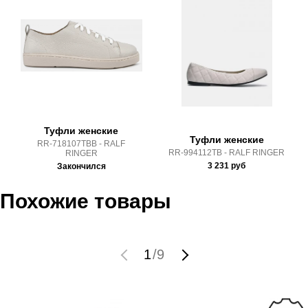
Почтой Росии и СДЭК.
Здесь вы можете более детально ознакомиться с
условиями
оплаты
и
доставки
Туфли женские
Туфли женские
RR-718107TBB - RALF
RR-994112TB - RALF RINGER
RINGER
3 231
руб
Закончился
Похожие товары
1
/
9