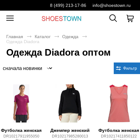
8 (499) 213-17-86
info@shoestown.ru
Главная
Каталог
Одежда
Одежда Diadora
Одежда Diadora оптом
Сортировка
Фильтр
Футболка женская
Джемпер женский
Футболка женская
DR10217911955050
DR10217985280013
DR10217411850122