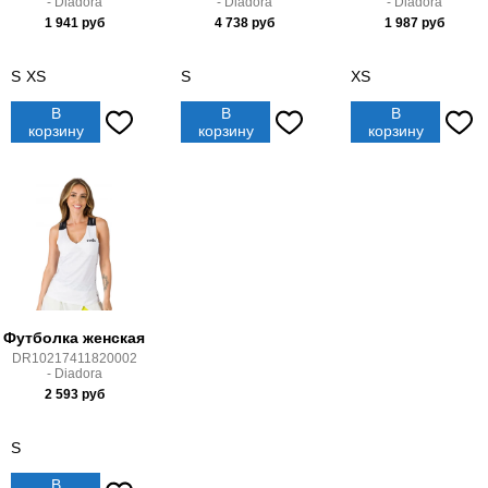
- Diadora
- Diadora
- Diadora
1 941
руб
4 738
руб
1 987
руб
S
XS
S
XS
В
В
В
корзину
корзину
корзину
Футболка женская
DR10217411820002
- Diadora
2 593
руб
S
В