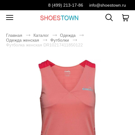
8 (499) 213-17-86
info@shoestown.ru
Главная
Каталог
Одежда
Одежда женская
Футболки
Футболка женская DR10217411850122