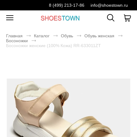
8 (499) 213-17-86
info@shoestown.ru
Главная
Каталог
Обувь
Обувь женская
Босоножки
Босоножки женские (100% Кожа) RR-633011ZT