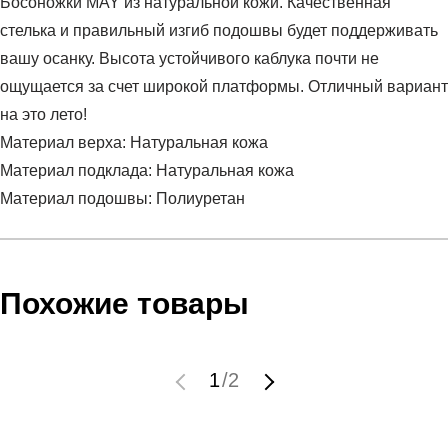
Босоножки MAY из натуральной кожи. Качественная
стелька и правильный изгиб подошвы будет поддерживать
вашу осанку. Высота устойчивого каблука почти не
ощущается за счет широкой платформы. Отличный вариант
на это лето!
Материал верха: Натуральная кожа
Материал подклада: Натуральная кожа
Материал подошвы: Полиуретан
Условия оплаты
Артикул:
RR-952003OR
Оставить отзыв
Наименование:
Босоножки женские (100% Кожа)
Похожие товары
Инструкция по оплате есть в самом конце счета, который
Пол:
женский
высылает Вам менеджер.
Сезон:
лето
Обратите внимание, что при не верном заполнении данных
Бренд:
RALF RINGER
1
/
2
мы не увидим Вашу оплату.
Верх:
Натуральная кожа
Материал верха:
Натуральная кожа
Доставка
Материал подклада:
Натуральная кожа