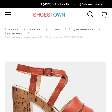
8 (499) 213-17-86
info@shoestown.ru
Главная
Каталог
Обувь
Обувь женская
Босоножки
Босоножки женские (100% Кожа) RR-952003OR