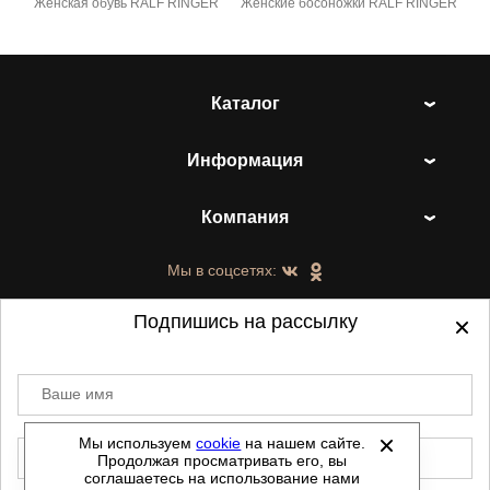
Женская обувь RALF RINGER
Женские босоножки RALF RINGER
Каталог
Информация
Компания
Мы в соцсетях:
Подпишись на рассылку
Ваше имя
©
2021-2026 - ShoesTown.ru - все права
защищены.
Мы используем
cookie
на нашем сайте.
E-mail
Продолжая просматривать его, вы
Данный сайт не является интернет магазином и
соглашаетесь на использование нами