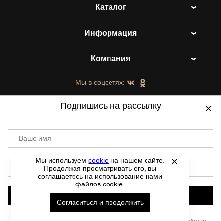
Каталог
Информация
Компания
Мы в соцсетях:
Подпишись на рассылку
Ваше имя
©
2021-2026 - ShoesTown.ru - все права
защищены.
Мы используем
cookie
на нашем сайте.
E-mail
Продолжая просматривать его, вы
Данный сайт не является интернет магазином и
соглашаетесь на использование нами
не является публичной офертой.
файлов cookie.
Политика обработки персональных данных
Подписаться
Согласиться и продолжить
Автоматизировано -
Скачать прайс