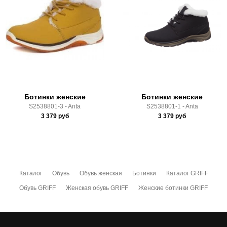
Доставка по России всеми транспортными ТК, а также с
Почтой Росии и СДЭК.
Здесь вы можете более детально ознакомиться с
условиями
оплаты
и
доставки
Ботинки женские
Ботинки женские
S2538801-3 - Anta
S2538801-1 - Anta
3 379
руб
3 379
руб
Каталог
Обувь
Обувь женская
Ботинки
Каталог GRIFF
Обувь GRIFF
Женская обувь GRIFF
Женские ботинки GRIFF