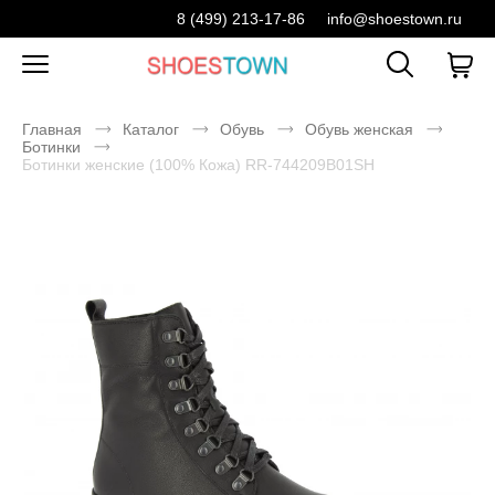
8 (499) 213-17-86
info@shoestown.ru
Главная
Каталог
Обувь
Обувь женская
Ботинки
Ботинки женские (100% Кожа) RR-744209B01SH