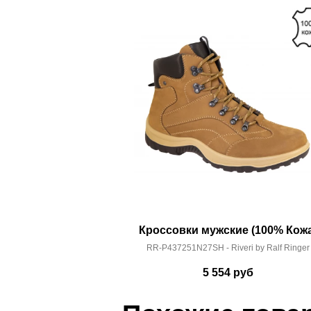
Коллекция:
Осень-Зима 2023-24
Срок отгрузки:
5-8 рабочих дней
Кроссовки мужские (100% Кожа
RR-P437251N27SH - Riveri by Ralf Ringer
5 554
руб