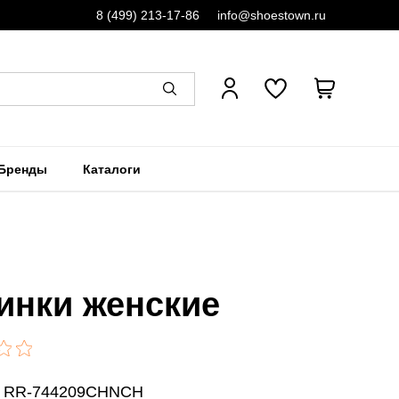
8 (499) 213-17-86
info@shoestown.ru
Бренды
Каталоги
инки женские
: RR-744209CHNCH