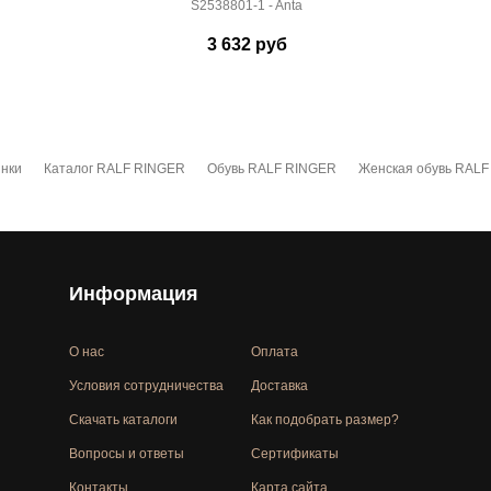
S2538801-1 - Anta
3 632
руб
нки
Каталог RALF RINGER
Обувь RALF RINGER
Женская обувь RAL
Информация
О нас
Оплата
Условия сотрудничества
Доставка
Скачать каталоги
Как подобрать размер?
Вопросы и ответы
Сертификаты
Контакты
Карта сайта