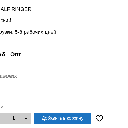
ALF RINGER
нский
рузки: 5-8 рабочих дней
уб
- Опт
ь размер
:
5
-
+
Добавить в корзину