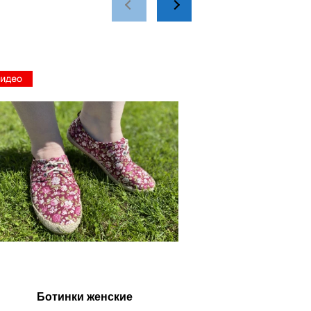
Наш
склад
Ботинки женские
Полуботинки ж