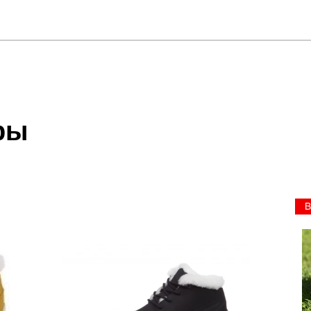
отзыв
 который высылает Вам менеджер.
ии данных мы не увидим Вашу оплату.
ры
акже с Почтой Росии и СДЭК.
 условиями
оплаты
и
доставки