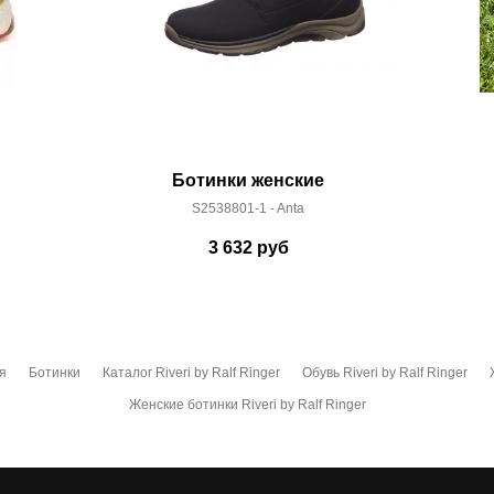
Ботинки женские
S2538801-1 - Anta
3 632
руб
я
Ботинки
Каталог Riveri by Ralf Ringer
Обувь Riveri by Ralf Ringer
Женские ботинки Riveri by Ralf Ringer