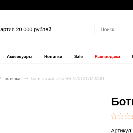
артия 20 000 рублей
Поиск
Аксессуары
Новинки
Sale
Распродажа
Ботинки
Ботинки женские RR-N731217M02SH
Бот
Артикул