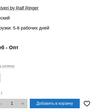
iveri by Ralf Ringer
нский
рузки: 5-8 рабочих дней
уб
- Опт
ь размер
:
1
-
+
Добавить в корзину