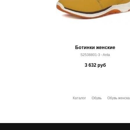
Ботинки женские
S2538801-3 - Anta
3 632
руб
Каталог
Обувь
Обувь женска