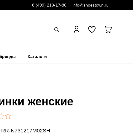
8 (499) 213-17-86
info@shoestown.ru
Бренды
Каталоги
инки женские
: RR-N731217M02SH