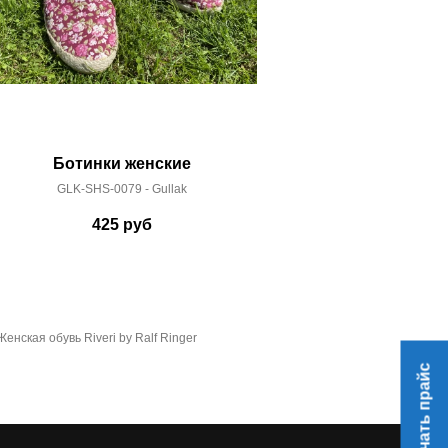
Ботинки женские
Полуботинки ж
GLK-SHS-0079 - Gullak
ro-ln-18
425
руб
2 
Женская обувь Riveri by Ralf Ringer
Скачать прайс