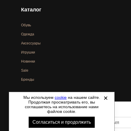
Каталог
Обувь
Одежда
Аксессуары
Игрушки
Новинки
Sale
Бренды
Мы используем
cookie
на нашем сайте.
©
2021-2026 - ShoesTown.ru - все права защищены.
Продолжая просматривать его, вы
соглашаетесь на использование нами
файлов cookie.
Согласиться и продолжить
Ваше имя