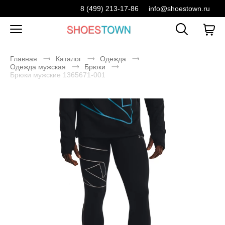
8 (499) 213-17-86
info@shoestown.ru
Главная
Каталог
Одежда
Одежда мужская
Брюки
Брюки мужские 1365671-001