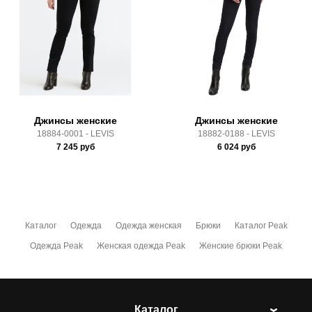
Доставка по России всеми транспортными ТК, а также с
Почтой Росии и СДЭК.
Здесь вы можете более детально ознакомиться с
условиями
оплаты
и
доставки
Джинсы женские
Джинсы женские
18884-0001 - LEVIS
18882-0188 - LEVIS
7 245
руб
6 024
руб
Каталог
Одежда
Одежда женская
Брюки
Каталог Peak
Одежда Peak
Женская одежда Peak
Женские брюки Peak
Каталог