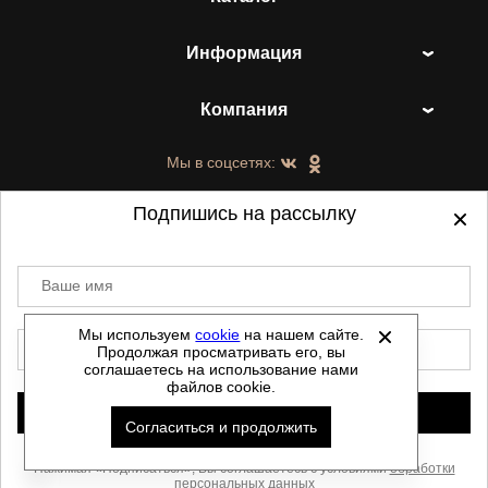
Информация
Компания
Мы в соцсетях:
Подпишись на рассылку
Ваше имя
©
2021-2026 - ShoesTown.ru - все права
защищены.
Мы используем
cookie
на нашем сайте.
E-mail
Продолжая просматривать его, вы
Данный сайт не является интернет магазином и
соглашаетесь на использование нами
не является публичной офертой.
файлов cookie.
Политика обработки персональных данных
Подписаться
Согласиться и продолжить
Автоматизировано -
Скачать прайс
Нажимая «Подписаться», Вы соглашаетесь с условиями
обработки
персональных данных