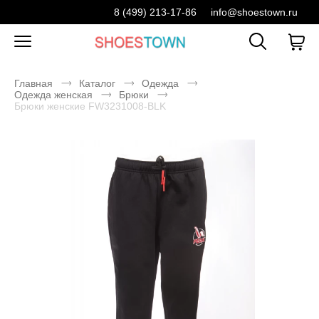
8 (499) 213-17-86
info@shoestown.ru
Главная
Каталог
Одежда
Одежда женская
Брюки
Брюки женские FW3231008-BLK