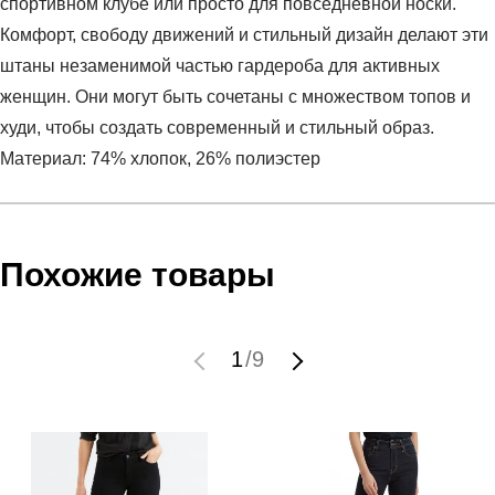
спортивном клубе или просто для повседневной носки.
Комфорт, свободу движений и стильный дизайн делают эти
штаны незаменимой частью гардероба для активных
женщин. Они могут быть сочетаны с множеством топов и
худи, чтобы создать современный и стильный образ.
Материал: 74% хлопок, 26% полиэстер
Условия оплаты
Артикул:
FW3231008-BLK
Оставить отзыв
Наименование:
Брюки женские KNITTED PANTS
Похожие товары
Инструкция по оплате есть в самом конце счета, который
Пол:
женский
высылает Вам менеджер.
Бренд:
Peak
Обратите внимание, что при не верном заполнении данных
Модель:
KNITTED PANTS
1
/
9
мы не увидим Вашу оплату.
Вид спорта:
спортивный стиль
Состав:
74% хлопок, 26% полиэстер
Доставка
Производитель:
Китай
Срок отгрузки:
3-4 рабочих дня
Самовывоз в Москве.