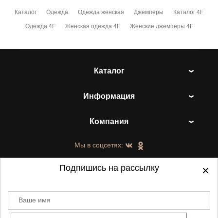
Каталог
Одежда
Одежда женская
Джемперы
Каталог 4F
Одежда 4F
Женская одежда 4F
Женские джемперы 4F
Каталог
Информация
Компания
Мы в соцсетях:
Подпишись на рассылку
Ваше имя
©
2021-2026 - ShoesTown.ru - все права