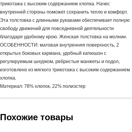
трикотажа с высоким содержанием хлопка. Начес
внутренней стороны поможет сохранить тепло и комфорт.
Эта толстовка с длинными рукавами обеспечивает полную
свободу движений для повседневной деятельности
благодаря удобному крою. Женская толстовка на молнии.
ОСОБЕННОСТИ: матовая внутренняя поверхность, 2
открытых боковых кармана, удобный капюшон с
регулируемым шнурком, ребристые манжеты и подол,
изготовлено из мягкого трикотажа с высоким содержанием
хлопка.
Материал: 78% хлопок, 22% полиэстер
Условия оплаты
Артикул:
4FAW23TSWSF0730-56S
Оставить отзыв
Наименование:
Джемпер женский SWEATSHIRT F0730
Похожие товары
Инструкция по оплате есть в самом конце счета, который
Пол:
женский
высылает Вам менеджер.
Бренд:
4F
Обратите внимание, что при не верном заполнении данных