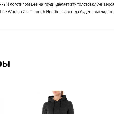
ный логотипом Lee на груди, делает эту толстовку универ
 Lee Women Zip Through Hoodie вы всегда будете выглядеть
отзыв
UGH HOODIE HENNA
 который высылает Вам менеджер.
ии данных мы не увидим Вашу оплату.
ры
акже с Почтой Росии и СДЭК.
Наш
склад
 условиями
оплаты
и
доставки