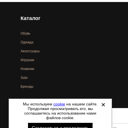
Каталог
Обувь
Одежда
Аксессуары
Игрушки
Новинки
Sale
Бренды
Мы используем
cookie
на нашем сайте.
©
2021-2026 - ShoesTown.ru - все права защищены.
Продолжая просматривать его, вы
соглашаетесь на использование нами
файлов cookie.