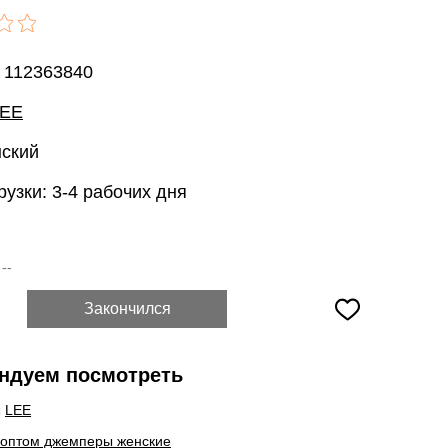
: 112363840
LEE
нский
рузки: 3-4 рабочих дня
:
--
Закончился
ндуем посмотреть
ы
LEE
 оптом джемперы женские