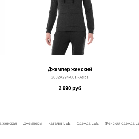
Джемпер женский
2032A294-001 - Asics
2 990
руб
а женская
Джемперы
Каталог LEE
Одежда LEE
Женская одежда L