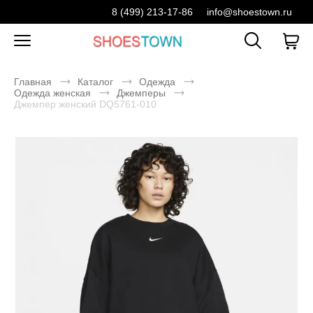
8 (499) 213-17-86
info@shoestown.ru
Главная
Каталог
Одежда
Одежда женская
Джемперы
Джемпер женский DQ5761-010