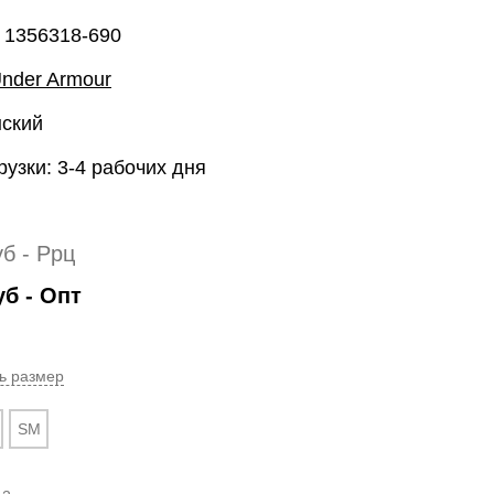
 1356318-690
nder Armour
нский
рузки: 3-4 рабочих дня
уб
- Ррц
уб
- Опт
ь размер
SM