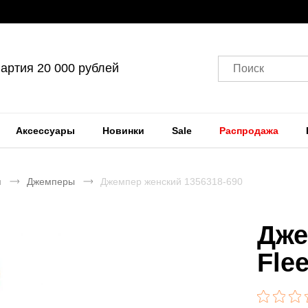
артия 20 000 рублей
Поиск
Аксессуары
Новинки
Sale
Распродажа
я
Джемперы
Джемпер женский 1356318-690
Дже
Fle