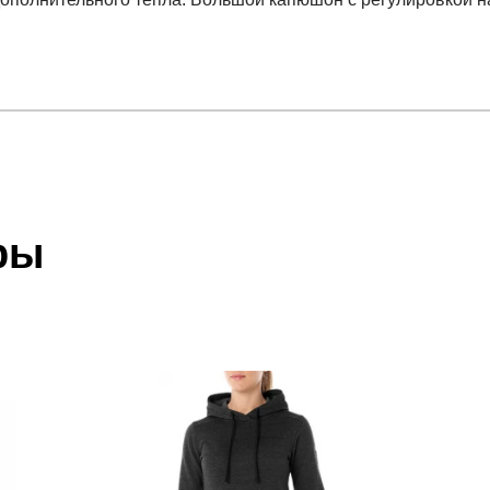
отзыв
 Logo Hoodie
 который высылает Вам менеджер.
ии данных мы не увидим Вашу оплату.
ры
акже с Почтой Росии и СДЭК.
Наш
склад
 условиями
оплаты
и
доставки