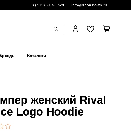
8 (499) 213-17-86
info@shoestown.ru
Бренды
Каталоги
мпер женский Rival
ece Logo Hoodie