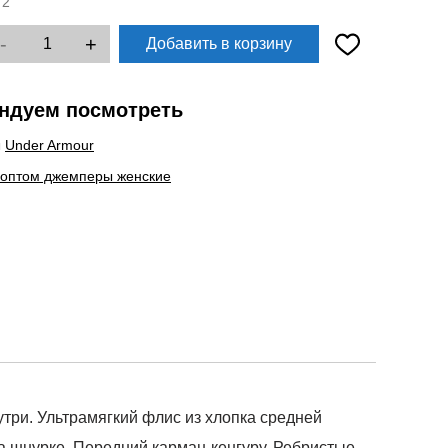
:
2
-
+
Добавить в корзину
ндуем посмотреть
ы
Under Armour
 оптом джемперы женские
нутри. Ультрамягкий флис из хлопка средней
а шнурке. Передний карман-кенгуру. Ребристые