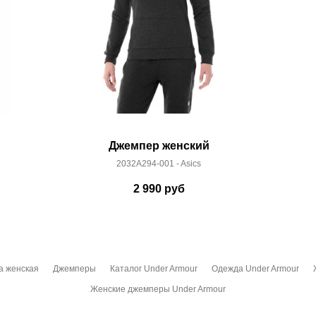
Джемпер женский
2032A294-001 - Asics
2 990
руб
а женская
Джемперы
Каталог Under Armour
Одежда Under Armour
Женские джемперы Under Armour