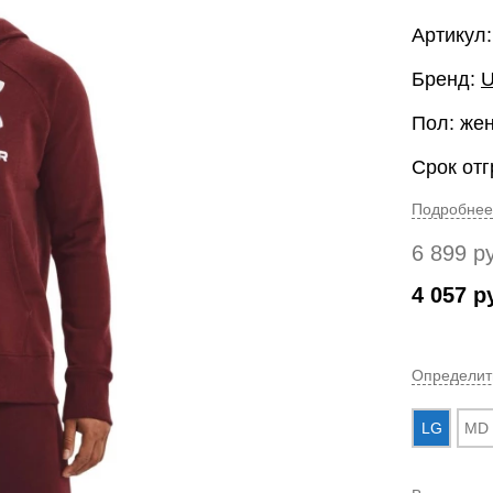
Артикул:
Бренд:
U
Пол: же
Срок отг
Подробнее
6 899
р
4 057
р
Определит
LG
MD