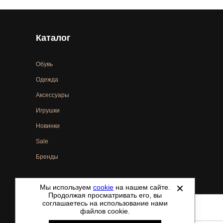
Каталог
Обувь
Одежда
Аксессуары
Игрушки
Новинки
Sale
Бренды
Мы используем
cookie
на нашем сайте.
©
2021-2026 - ShoesTown.ru - все права защищены.
Продолжая просматривать его, вы
соглашаетесь на использование нами
файлов cookie.