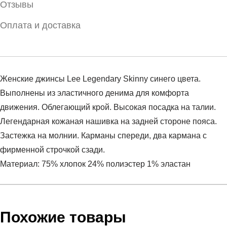
Отзывы
Оплата и доставка
Женские джинсы Lee Legendary Skinny синего цвета.
Выполнены из эластичного денима для комфорта
движения. Облегающий крой. Высокая посадка на талии.
Легендарная кожаная нашивка на задней стороне пояса.
Застежка на молнии. Карманы спереди, два кармана с
фирменной строчкой сзади.
Материал: 75% хлопок 24% полиэстер 1% эластан
Условия оплаты
Артикул:
L34ATJFK
Оставить отзыв
Наименование:
Джинсы женские LEGENDARY SKINNY
Похожие товары
Инструкция по оплате есть в самом конце счета, который
Пол:
женский