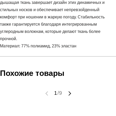
дышащая ткань завершает дизайн этих динамичных и
стильных носков и обеспечивает непревзойденный
комфорт при ношении в жаркую погоду. Стабильность
также гарантируется благодаря интегрированным
углеродным волокнам, которые делают ткань более
прочной.
Материал: 77% полиамид, 23% эластан
Условия оплаты
Артикул:
C3UUW-0
Оставить отзыв
Наименование:
Гетры женские
Похожие товары
Инструкция по оплате есть в самом конце счета, который
Пол:
женский
высылает Вам менеджер.
Бренд:
CEP
Обратите внимание, что при не верном заполнении данных
Вид спорта:
фитнес
1
/
9
мы не увидим Вашу оплату.
Состав:
77% полиамид, 23% эластан
Материал:
полиамид
Доставка
Срок отгрузки:
3-4 рабочих дня