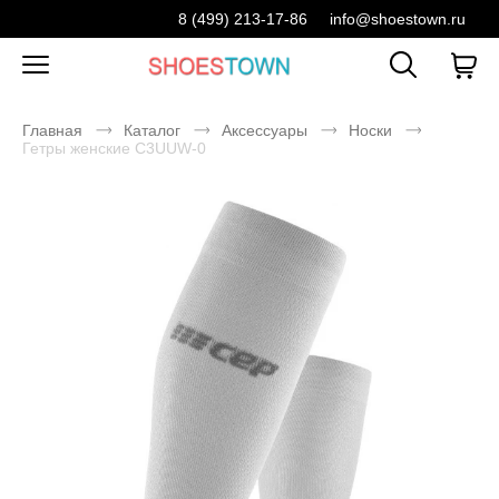
8 (499) 213-17-86
info@shoestown.ru
Главная
Каталог
Аксессуары
Носки
Гетры женские C3UUW-0