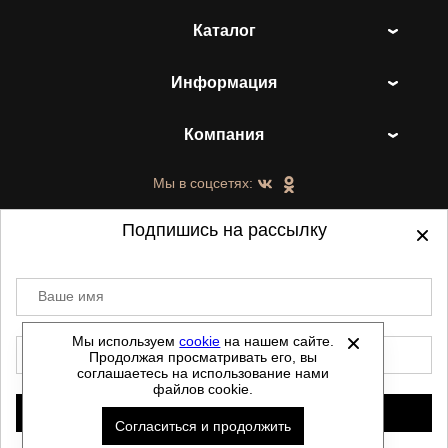
Каталог
Информация
Компания
Мы в соцсетях:
Подпишись на рассылку
Ваше имя
©
2021-2026 - ShoesTown.ru - все права
защищены.
Мы используем
cookie
на нашем сайте.
E-mail
Продолжая просматривать его, вы
Данный сайт не является интернет магазином и
соглашаетесь на использование нами
не является публичной офертой.
файлов cookie.
Политика обработки персональных данных
Подписаться
Согласиться и продолжить
Автоматизировано -