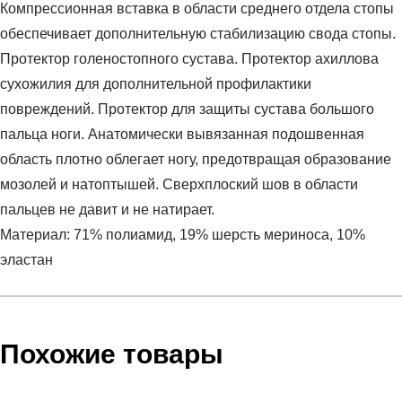
Компрессионная вставка в области среднего отдела стопы
обеспечивает дополнительную стабилизацию свода стопы.
Протектор голеностопного сустава. Протектор ахиллова
сухожилия для дополнительной профилактики
повреждений. Протектор для защиты сустава большого
пальца ноги. Анатомически вывязанная подошвенная
область плотно облегает ногу, предотвращая образование
мозолей и натоптышей. Сверхплоский шов в области
пальцев не давит и не натирает.
Материал: 71% полиамид, 19% шерсть мериноса, 10%
эластан
Условия оплаты
Артикул:
C053W-2
Оставить отзыв
Наименование:
Гольфы
Похожие товары
Инструкция по оплате есть в самом конце счета, который
Пол:
женский
высылает Вам менеджер.
Бренд:
CEP
Обратите внимание, что при не верном заполнении данных