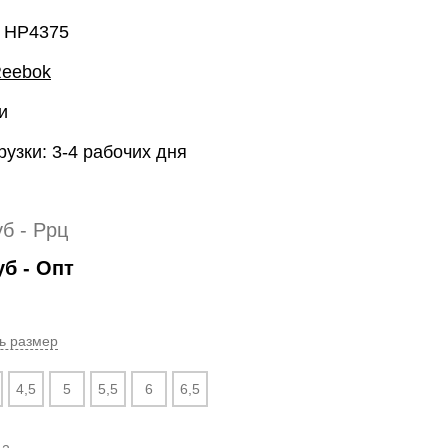
: HP4375
eebok
и
рузки: 3-4 рабочих дня
уб
- Ррц
уб
- Опт
ь размер
4,5
5
5,5
6
6,5