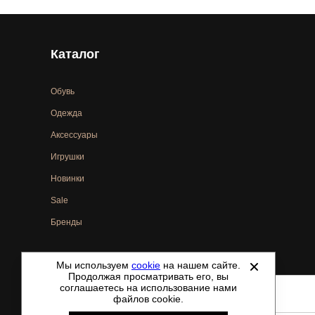
Каталог
Обувь
Одежда
Аксессуары
Игрушки
Новинки
Sale
Бренды
Мы используем
cookie
на нашем сайте.
©
2021-2026 - ShoesTown.ru - все права защищены.
Продолжая просматривать его, вы
соглашаетесь на использование нами
файлов cookie.