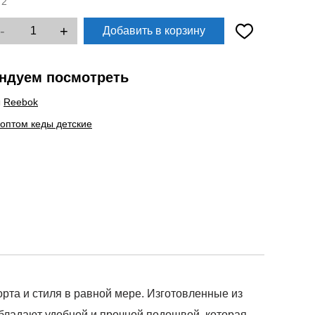
:
2
-
+
Добавить в корзину
ндуем посмотреть
ы
Reebok
 оптом кеды детские
рта и стиля в равной мере. Изготовленные из
обладают удобной и прочной подошвой, которая