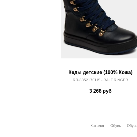
Кеды детские (100% Кожа)
RR-835217CHS - RALF RINGER
3 268
руб
Каталог
Обувь
Обувь