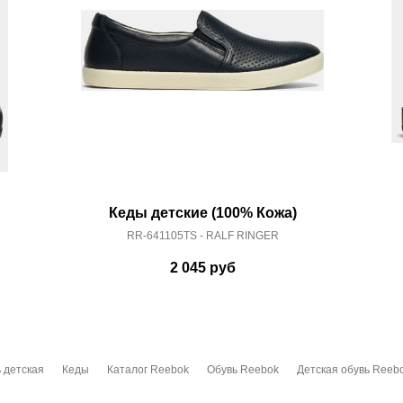
Кеды детские (100% Кожа)
RR-641105TS - RALF RINGER
2 045
руб
 детская
Кеды
Каталог Reebok
Обувь Reebok
Детская обувь Reeb