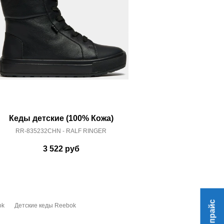
Кеды детские (100% Кожа)
Кеды детс
RR-835232CHN - RALF RINGER
RR-873128
3 522
руб
2 
ok
Детские кеды Reebok