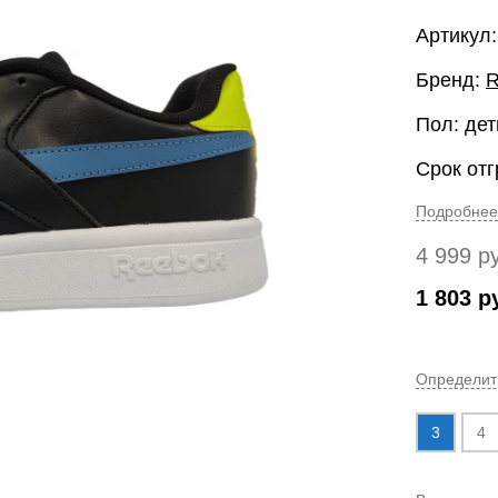
Артикул
Бренд:
R
Пол: дет
Срок отг
Подробнее
4 999
р
1 803
р
Определит
3
4