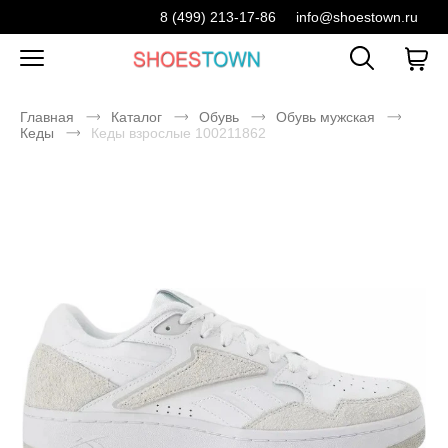
8 (499) 213-17-86
info@shoestown.ru
Главная
Каталог
Обувь
Обувь мужская
Кеды
Кеды взрослые 100211862