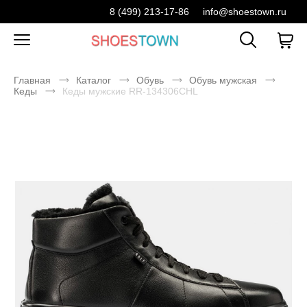
8 (499) 213-17-86
info@shoestown.ru
Главная
Каталог
Обувь
Обувь мужская
Кеды
Кеды мужские RR-134306CHL