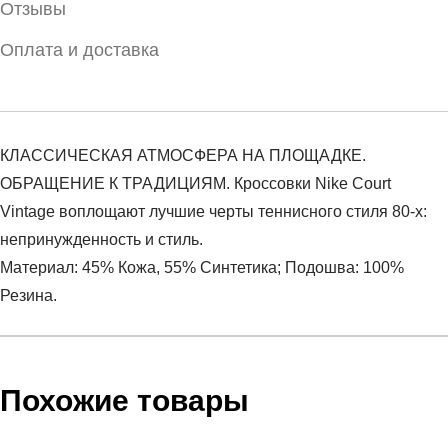
Отзывы
Оплата и доставка
КЛАССИЧЕСКАЯ АТМОСФЕРА НА ПЛОЩАДКЕ.
ОБРАЩЕНИЕ К ТРАДИЦИЯМ. Кроссовки Nike Court
Vintage воплощают лучшие черты теннисного стиля 80-х:
непринужденность и стиль.
Материал: 45% Кожа, 55% Синтетика; Подошва: 100%
Резина.
Условия оплаты
Артикул:
CJ1679-101
Оставить отзыв
Наименование:
Кеды мужские Nike Court Vintage
Похожие товары
Инструкция по оплате есть в самом конце счета, который
Пол:
мужской
высылает Вам менеджер.
Сезон:
демисезон