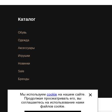
Каталог
Обувь
Одежда
Аксессуары
Игрушки
Новинки
Sale
Бренды
Мы используем
cookie
на нашем сайте.
©
2021-2026 - ShoesTown.ru - все права защищены.
Продолжая просматривать его, вы
соглашаетесь на использование нами
файлов cookie.