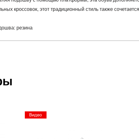
ьных кроссовок, этот традиционный стиль также сочетается
одошва: резина
отзыв
 который высылает Вам менеджер.
ии данных мы не увидим Вашу оплату.
ры
; подошва: резина
акже с Почтой Росии и СДЭК.
 условиями
оплаты
и
доставки