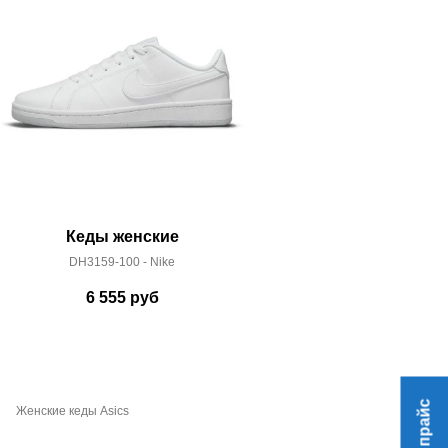
Кеды женские
Кед
DH3159-100 - Nike
DM011
6 555
руб
7 
Женские кеды Asics