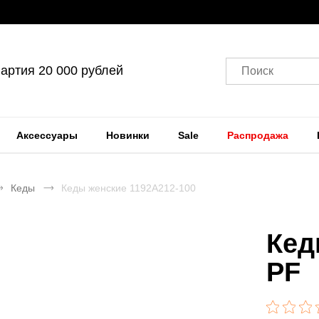
артия 20 000 рублей
Поиск
Аксессуары
Новинки
Sale
Распродажа
Кеды
Кеды женские 1192A212-100
Кед
PF