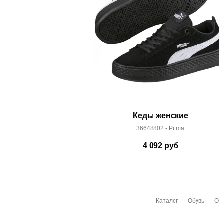
Кеды женские
36648802 - Puma
4 092
руб
Каталог
Обувь
О