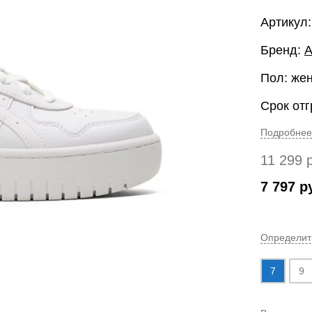
Артикул
Бренд:
A
Пол: же
Срок отг
Подробнее
11 299
7 797
р
Определит
7
9