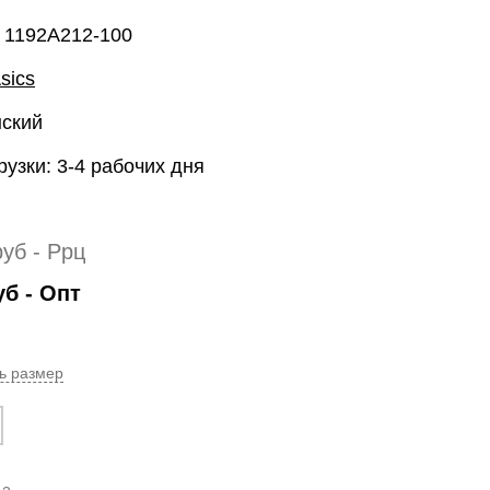
: 1192A212-100
sics
нский
рузки: 3-4 рабочих дня
руб
- Ррц
уб
- Опт
ь размер