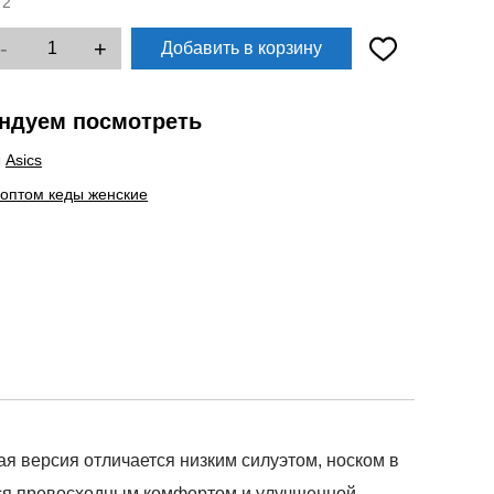
:
2
-
+
Добавить в корзину
ндуем посмотреть
ы
Asics
 оптом кеды женские
я версия отличается низким силуэтом, носком в
тся превосходным комфортом и улучшенной