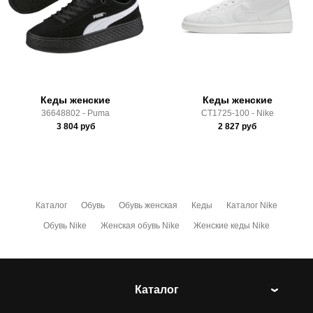
Здесь вы можете более детально ознакомиться с
условиями
оплаты
и
доставки
Кеды женские
Кеды женские
36648802 - Puma
CT1725-100 - Nike
3 804
руб
2 827
руб
Каталог
Обувь
Обувь женская
Кеды
Каталог Nike
Обувь Nike
Женская обувь Nike
Женские кеды Nike
Каталог