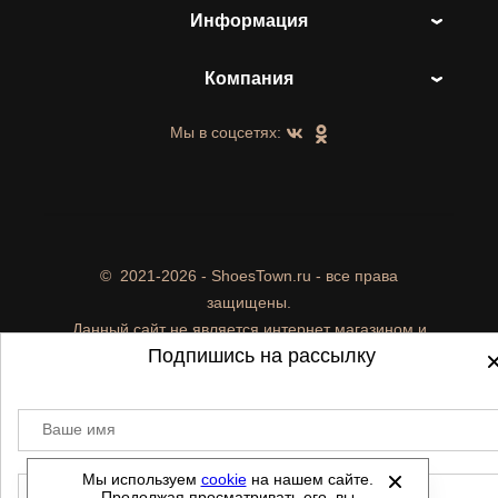
Информация
Компания
Мы в соцсетях:
©
2021-2026 - ShoesTown.ru - все права
защищены.
Данный сайт не является интернет магазином и
Подпишись на рассылку
не является публичной офертой.
Политика обработки персональных данных
Автоматизировано -
Ваше имя
Мы используем
cookie
на нашем сайте.
E-mail
Продолжая просматривать его, вы