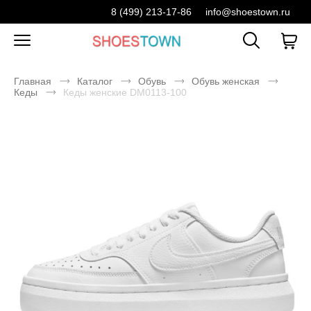
8 (499) 213-17-86
info@shoestown.ru
Главная
Каталог
Обувь
Обувь женская
Кеды
Кеды женские DM0113-100