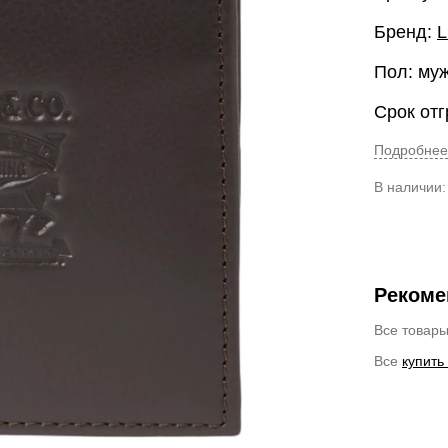
Бренд:
L
Пол: му
Срок отг
Подробнее
В наличии
Рекоме
Все товар
Все
купить