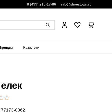
8 (499) 213-17-86
info@shoestown.ru
Бренды
Каталоги
елек
 77173-0362