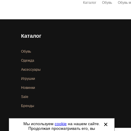
Каталог
Обувь
Обувь 
Каталог
Обувь
Одежда
Аксессуары
Игрушки
Новинки
Sale
Бренды
Мы используем
cookie
на нашем сайте.
©
2021-2026 - ShoesTown.ru - все права защищены.
Продолжая просматривать его, вы