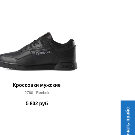
Кроссовки мужские
Кроссо
2760 - Reebok
58052
5 802
руб
19
Скачать прайс