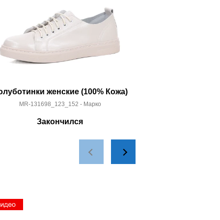
олуботинки женские (100% Кожа)
Босоно
MR-131698_123_152 - Марко
MR-141629
Закончился
За