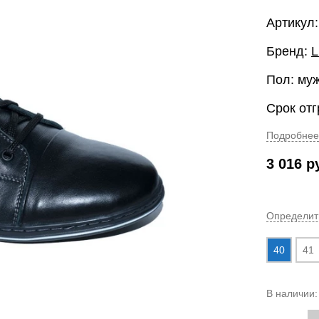
Артикул:
Бренд:
Пол: му
Срок отг
Подробнее
3 016
р
Определит
40
41
В наличии