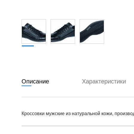
Описание
Характеристики
Кроссовки мужские из натуральной кожи, произво
Условия оплаты
Артикул:
ro-ln-159-k-dzh
0
Оставить 