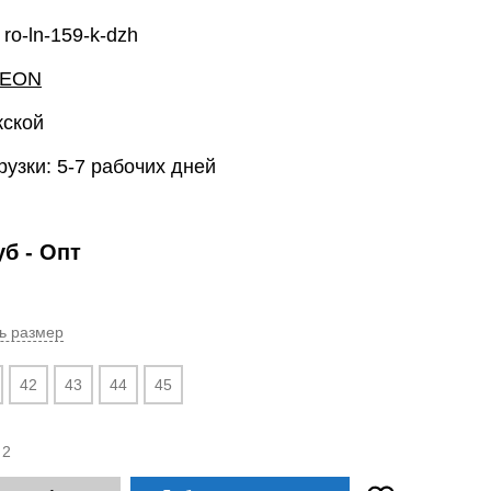
 ro-ln-159-k-dzh
LEON
жской
рузки: 5-7 рабочих дней
уб
- Опт
ь размер
42
43
44
45
:
2