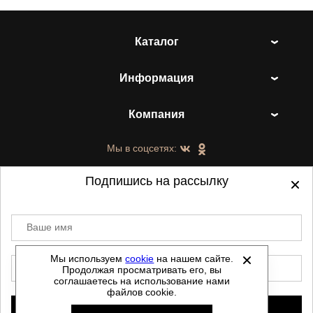
Каталог
Информация
Компания
Мы в соцсетях:
Подпишись на рассылку
Ваше имя
©
2021-2026 - ShoesTown.ru - все права
защищены.
Мы используем
cookie
на нашем сайте.
E-mail
Продолжая просматривать его, вы
Данный сайт не является интернет магазином и
соглашаетесь на использование нами
не является публичной офертой.
файлов cookie.
Политика обработки персональных данных
Подписаться