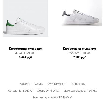
Доставка по России всеми транспортными ТК, а также с
Почтой Росии и СДЭК.
Здесь вы можете более детально ознакомиться с
условиями
оплаты
и
доставки
Кроссовки мужские
Кроссовки мужские
M20324 - Adidas
M20325 - Adidas
6 691
руб
7 185
руб
Каталог
Обувь
Обувь мужская
Кроссовки
Каталог DYNAMIC
Обувь DYNAMIC
Мужская обувь DYNAMIC
Мужские кроссовки DYNAMIC