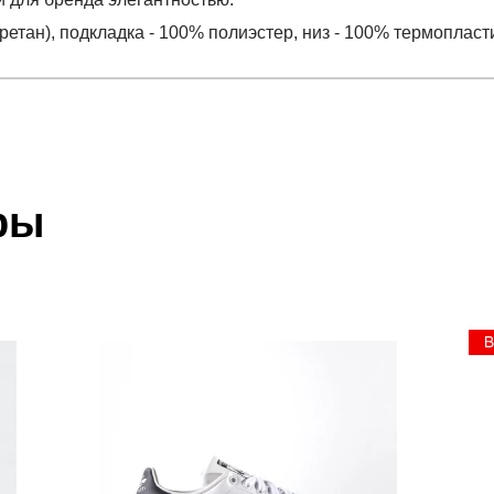
етан), подкладка - 100% полиэстер, низ - 100% термопласт
отзыв
 который высылает Вам менеджер.
ии данных мы не увидим Вашу оплату.
ры
уретан), подкладка - 100% полиэстер, низ - 100% терм
акже с Почтой Росии и СДЭК.
 условиями
оплаты
и
доставки