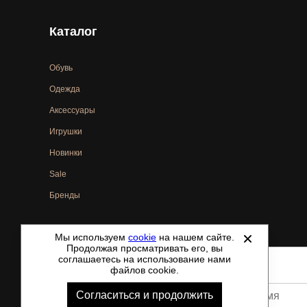
Каталог
Обувь
Одежда
Аксессуары
Игрушки
Новинки
Sale
Бренды
Мы используем
cookie
на нашем сайте.
©
2021-2026 - ShoesTown.ru - все права защищены.
Продолжая просматривать его, вы
соглашаетесь на использование нами
файлов cookie.
Согласиться и продолжить
Ваше имя