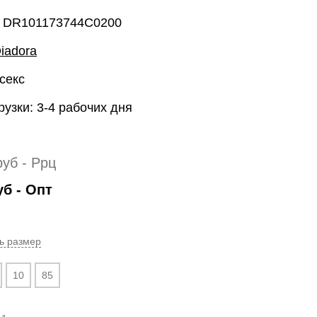
: DR101173744C0200
iadora
секс
рузки: 3-4 рабочих дня
руб
- Ррц
уб
- Опт
ь размер
10
85