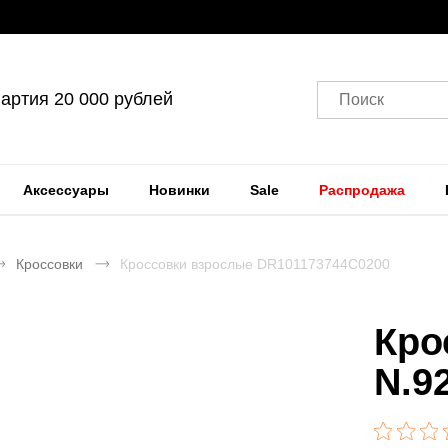
артия 20 000 рублей
Поиск
Аксессуары
Новинки
Sale
Распродажа
Кроссовки
Кроссовки взрослые DR101173744C0200
Кро
N.9