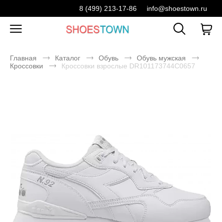
8 (499) 213-17-86
info@shoestown.ru
Главная
Каталог
Обувь
Обувь мужская
Кроссовки
Кроссовки взрослые DR101173744C0657