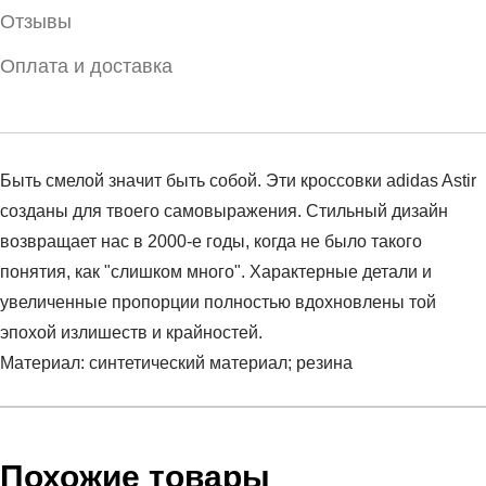
Отзывы
Оплата и доставка
Быть смелой значит быть собой. Эти кроссовки adidas Astir
созданы для твоего самовыражения. Стильный дизайн
возвращает нас в 2000-е годы, когда не было такого
понятия, как "слишком много". Характерные детали и
увеличенные пропорции полностью вдохновлены той
эпохой излишеств и крайностей.
Материал: синтетический материал; резина
Условия оплаты
Артикул:
GY5260
Оставить отзыв
Наименование:
Кроссовки женские ADIDAS ASTIR W
Похожие товары
Инструкция по оплате есть в самом конце счета, который
Пол:
женский