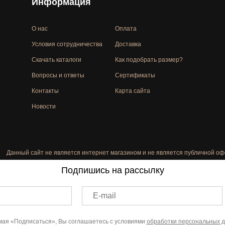
Информация
О нас
Оплата
Условия сотрудничества
Доставка
Скачать каталоги
Как подобрать размер?
Вопросы и ответы
Сертификаты
Контакты
Карта сайта
Новости
Данный сайт не является интернет магазином и не является публичной оф
Подпишись на рассылку
E-mail
ая «Подписаться», Вы соглашаетесь с условиями
обработки персональных 