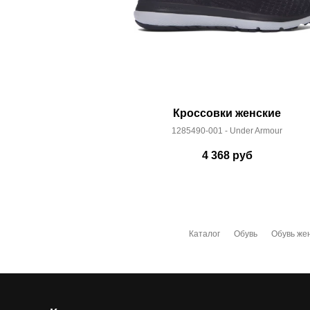
Кроссовки женские
1285490-001 - Under Armour
4 368
руб
Каталог
Обувь
Обувь же