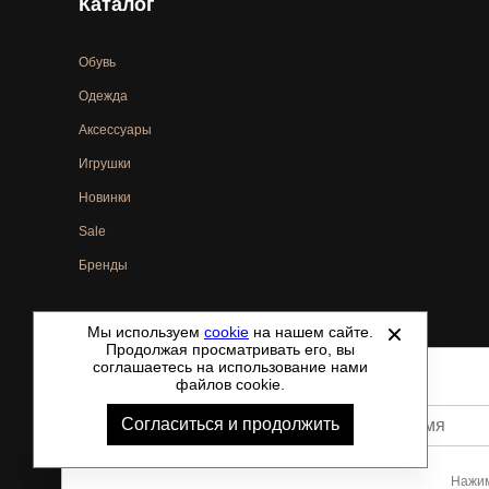
Каталог
Обувь
Одежда
Аксессуары
Игрушки
Новинки
Sale
Бренды
Мы используем
cookie
на нашем сайте.
©
2021-2026 - ShoesTown.ru - все права защищены.
Продолжая просматривать его, вы
соглашаетесь на использование нами
файлов cookie.
Согласиться и продолжить
Ваше имя
Нажим