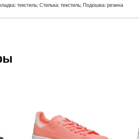
ладка: текстиль; Стелька: текстиль; Подошва: резина
отзыв
ON 5 W
 который высылает Вам менеджер.
ии данных мы не увидим Вашу оплату.
ры
дкладка: текстиль; стелька: текстиль; подошва: резина
акже с Почтой Росии и СДЭК.
 условиями
оплаты
и
доставки