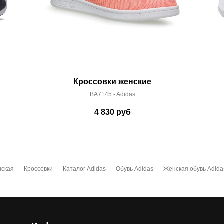
Кроссовки женские
BA7145 - Adidas
4 830
руб
нская
Кроссовки
Каталог Adidas
Обувь Adidas
Женская обувь Adida