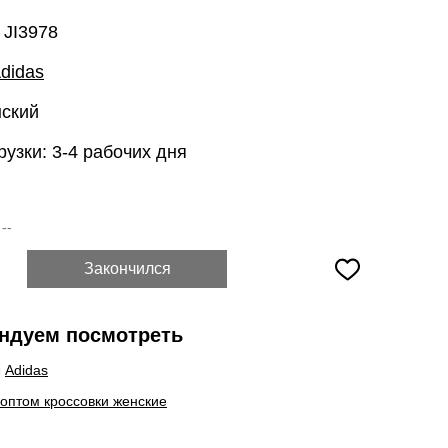
 JI3978
didas
нский
рузки: 3-4 рабочих дня
:
--
Закончился
ндуем посмотреть
ы
Adidas
 оптом кроссовки женские